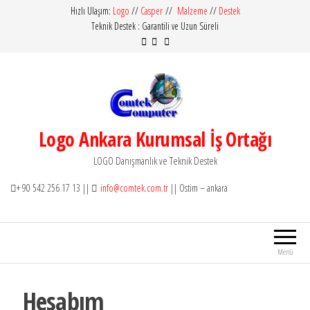
İçeriğe
Hızlı Ulaşım:
Logo
//
Casper
//
Malzeme
//
Destek
Teknik Destek : Garantili ve Uzun Süreli
atla
Logo Ankara Kurumsal İş Ortağı
LOGO Danışmanlık ve Teknik Destek
+ 90 542 256 17 13 ||
info@comtek.com.tr
|| Ostim – ankara
Menü
Hesabım