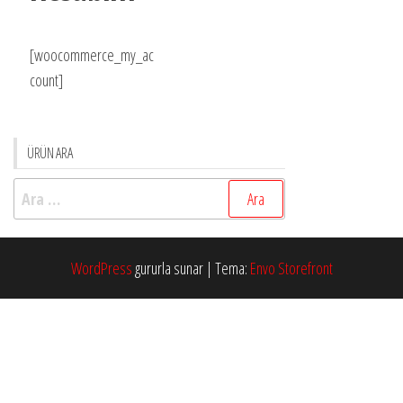
[woocommerce_my_ac
count]
ÜRÜN ARA
Arama:
WordPress
gururla sunar
|
Tema:
Envo Storefront